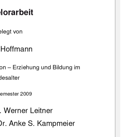
lorarbeit 
elegt von 
 Hoffmann 
on 
– Erziehung und Bildung im  
desalter 
emester 2009 
r. Werner Leitner 
 Dr. Anke S. Kampmeier 