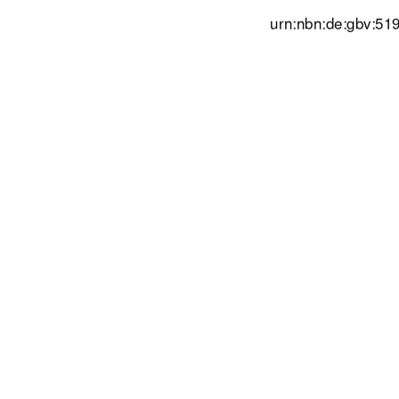
urn:nbn:de:gbv:51
Neubrandenburg
91%