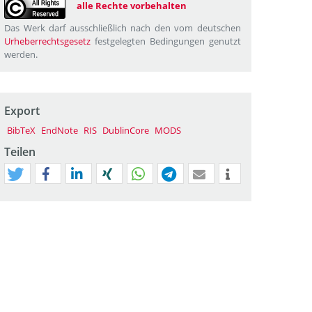
alle Rechte vorbehalten
Das Werk darf ausschließlich nach den vom deutschen
Urheberrechtsgesetz
festgelegten Bedingungen genutzt
werden.
Export
BibTeX
EndNote
RIS
DublinCore
MODS
Teilen
tweet
teilen
mitteilen
teilen
teilen
teilen
mail