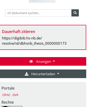
Dauerhaft zitieren
https://digibib.hs-nb.de/
resolve/id/dbhsnb_thesis_0000000173
Anzeigen
Herunterladen
Portale
OPAC
GVK
Rechte