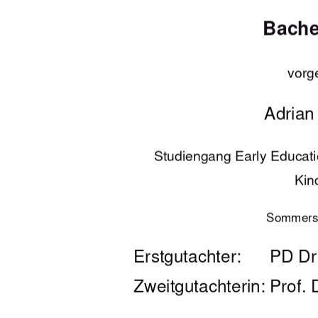
Bache
vorg
Adrian
Studiengang Early Educati
Kin
Sommers
Erstgutachter:      PD D
Zweitgutachterin: Prof.