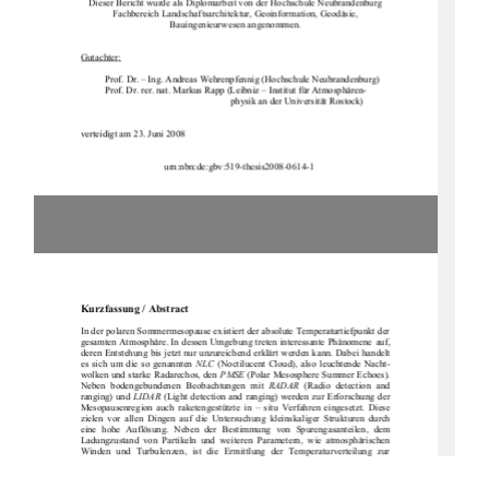
Dieser Bericht wurde als Diplomarbeit von der Hochschule Neubrandenburg
Fachbereich Landschaftsarchitektur, Geoinformation, Geodäsie,
Bauingenieurwesen angenommen.
Gutachter:
Prof. Dr. – Ing. Andreas Wehrenpfennig (Hochschule Neubrandenburg)
Prof. Dr. rer. nat. Markus Rapp (Leibniz – Institut für Atmosphären-
physik an der Universität Rostock)
verteidigt am 23. Juni 2008
                                   urn:nbn:de:gbv:519-thesis2008-0614-1 
Kurzfassung / Abstract
In der polaren Sommermesopause existiert
der absolute Temperaturtiefpunkt der
gesamten Atmosphäre. In dessen Umgebung treten interessante Phänomene auf,
deren Entstehung bis jetzt nur unzureichend erklärt werden kann. Dabei handelt
es sich um die so genannten
NLC
(Noctilucent Cloud), also leuchtende Nacht-
wolken und starke Radarechos, den
PMSE
(Polar Mesosphere Summer Echoes).
Neben  bodengebundenen  Beobachtungen  mit
RADAR
(Radio  detection  and
ranging) und
LIDAR
(Light detection and ranging) werden zur Erforschung der
Mesopausenregion  auch  raketengestützte  in  – situ  Verfahren  eingesetzt.  Diese
zielen  vor  allen  Dingen  auf  die  Untersuch
ung  kleinskaliger  Strukturen  durch
eine  hohe  Auflösung.  Neben  der  Bestimmung  von  Spurengasanteilen,  dem
Ladungzustand  von  Partikel
n  und  weiteren  Parametern,  wie  atmosphärischen
Winden  und  Turbulenzen,  ist  die  Ermittlung  der  Temperaturverteilung  zur
Beschreibung  dieser  Region  von  entscheidender  Bedeutung.  Dazu  wird  seit
Jahren  das
CONE
-  Instrument  (COmbined   measurement  of  Neutrals  and
Electrons)  verwendet.  Dies  arbeitet
zuverlässig  und  genau  mit  einer  hohen