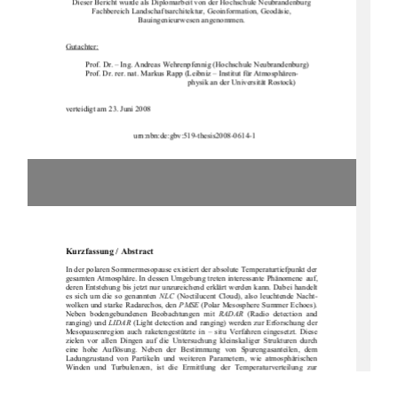
Dieser Bericht wurde als Diplomarbeit von der Hochschule Neubrandenburg
Fachbereich Landschaftsarchitektur, Geoinformation, Geodäsie,
Bauingenieurwesen angenommen.
Gutachter:
Prof. Dr. – Ing. Andreas Wehrenpfennig (Hochschule Neubrandenburg)
Prof. Dr. rer. nat. Markus Rapp (Leibniz – Institut für Atmosphären-
physik an der Universität Rostock)
verteidigt am 23. Juni 2008
                                   urn:nbn:de:gbv:519-thesis2008-0614-1 
Kurzfassung / Abstract
In der polaren Sommermesopause existiert
der absolute Temperaturtiefpunkt der
gesamten Atmosphäre. In dessen Umgebung treten interessante Phänomene auf,
deren Entstehung bis jetzt nur unzureichend erklärt werden kann. Dabei handelt
es sich um die so genannten
NLC
(Noctilucent Cloud), also leuchtende Nacht-
wolken und starke Radarechos, den
PMSE
(Polar Mesosphere Summer Echoes).
Neben  bodengebundenen  Beobachtungen  mit
RADAR
(Radio  detection  and
ranging) und
LIDAR
(Light detection and ranging) werden zur Erforschung der
Mesopausenregion  auch  raketengestützte  in  – situ  Verfahren  eingesetzt.  Diese
zielen  vor  allen  Dingen  auf  die  Untersuch
ung  kleinskaliger  Strukturen  durch
eine  hohe  Auflösung.  Neben  der  Bestimmung  von  Spurengasanteilen,  dem
Ladungzustand  von  Partikel
n  und  weiteren  Parametern,  wie  atmosphärischen
Winden  und  Turbulenzen,  ist  die  Ermittlung  der  Temperaturverteilung  zur
Beschreibung  dieser  Region  von  entscheidender  Bedeutung.  Dazu  wird  seit
Jahren  das
CONE
-  Instrument  (COmbined   measurement  of  Neutrals  and
Electrons)  verwendet.  Dies  arbeitet
zuverlässig  und  genau  mit  einer  hohen