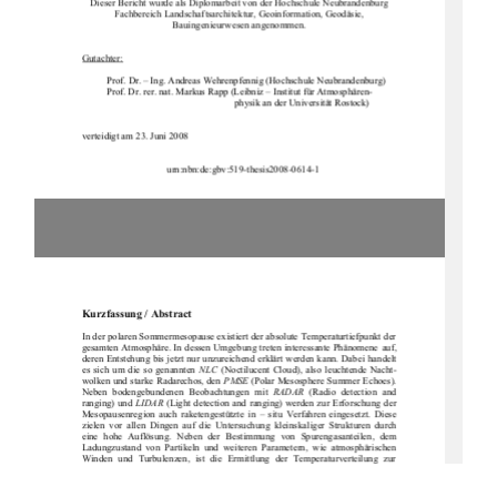
Dieser Bericht wurde als Diplomarbeit von der Hochschule Neubrandenburg
Fachbereich Landschaftsarchitektur, Geoinformation, Geodäsie,
Bauingenieurwesen angenommen.
Gutachter:
Prof. Dr. – Ing. Andreas Wehrenpfennig (Hochschule Neubrandenburg)
Prof. Dr. rer. nat. Markus Rapp (Leibniz – Institut für Atmosphären-
physik an der Universität Rostock)
verteidigt am 23. Juni 2008
                                   urn:nbn:de:gbv:519-thesis2008-0614-1 
Kurzfassung / Abstract
In der polaren Sommermesopause existiert
der absolute Temperaturtiefpunkt der
gesamten Atmosphäre. In dessen Umgebung treten interessante Phänomene auf,
deren Entstehung bis jetzt nur unzureichend erklärt werden kann. Dabei handelt
es sich um die so genannten
NLC
(Noctilucent Cloud), also leuchtende Nacht-
wolken und starke Radarechos, den
PMSE
(Polar Mesosphere Summer Echoes).
Neben  bodengebundenen  Beobachtungen  mit
RADAR
(Radio  detection  and
ranging) und
LIDAR
(Light detection and ranging) werden zur Erforschung der
Mesopausenregion  auch  raketengestützte  in  – situ  Verfahren  eingesetzt.  Diese
zielen  vor  allen  Dingen  auf  die  Untersuch
ung  kleinskaliger  Strukturen  durch
eine  hohe  Auflösung.  Neben  der  Bestimmung  von  Spurengasanteilen,  dem
Ladungzustand  von  Partikel
n  und  weiteren  Parametern,  wie  atmosphärischen
Winden  und  Turbulenzen,  ist  die  Ermittlung  der  Temperaturverteilung  zur
Beschreibung  dieser  Region  von  entscheidender  Bedeutung.  Dazu  wird  seit
Jahren  das
CONE
-  Instrument  (COmbined   measurement  of  Neutrals  and
Electrons)  verwendet.  Dies  arbeitet
zuverlässig  und  genau  mit  einer  hohen