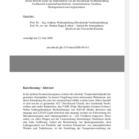
Dieser Bericht wurde als Diplomarbeit von der Hochschule Neubrandenburg
Fachbereich Landschaftsarchitektur, Geoinformation, Geodäsie,
Bauingenieurwesen angenommen.
Gutachter:
Prof. Dr. – Ing. Andreas Wehrenpfennig (Hochschule Neubrandenburg)
Prof. Dr. rer. nat. Markus Rapp (Leibniz – Institut für Atmosphären-
physik an der Universität Rostock)
verteidigt am 23. Juni 2008
                                   urn:nbn:de:gbv:519-thesis2008-0614-1 
Kurzfassung / Abstract
In der polaren Sommermesopause existiert
der absolute Temperaturtiefpunkt der
gesamten Atmosphäre. In dessen Umgebung treten interessante Phänomene auf,
deren Entstehung bis jetzt nur unzureichend erklärt werden kann. Dabei handelt
es sich um die so genannten
NLC
(Noctilucent Cloud), also leuchtende Nacht-
wolken und starke Radarechos, den
PMSE
(Polar Mesosphere Summer Echoes).
Neben  bodengebundenen  Beobachtungen  mit
RADAR
(Radio  detection  and
ranging) und
LIDAR
(Light detection and ranging) werden zur Erforschung der
Mesopausenregion  auch  raketengestützte  in  – situ  Verfahren  eingesetzt.  Diese
zielen  vor  allen  Dingen  auf  die  Untersuch
ung  kleinskaliger  Strukturen  durch
eine  hohe  Auflösung.  Neben  der  Bestimmung  von  Spurengasanteilen,  dem
Ladungzustand  von  Partikel
n  und  weiteren  Parametern,  wie  atmosphärischen
Winden  und  Turbulenzen,  ist  die  Ermittlung  der  Temperaturverteilung  zur
Beschreibung  dieser  Region  von  entscheidender  Bedeutung.  Dazu  wird  seit
Jahren  das
CONE
-  Instrument  (COmbined   measurement  of  Neutrals  and
Electrons)  verwendet.  Dies  arbeitet
zuverlässig  und  genau  mit  einer  hohen