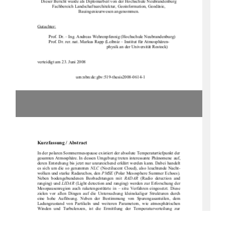
Dieser Bericht wurde als Diplomarbeit von der Hochschule Neubrandenburg
Fachbereich Landschaftsarchitektur, Geoinformation, Geodäsie,
Bauingenieurwesen angenommen.
Gutachter:
Prof. Dr. – Ing. Andreas Wehrenpfennig (Hochschule Neubrandenburg)
Prof. Dr. rer. nat. Markus Rapp (Leibniz – Institut für Atmosphären-
physik an der Universität Rostock)
verteidigt am 23. Juni 2008
                                   urn:nbn:de:gbv:519-thesis2008-0614-1 
Kurzfassung / Abstract
In der polaren Sommermesopause existiert
der absolute Temperaturtiefpunkt der
gesamten Atmosphäre. In dessen Umgebung treten interessante Phänomene auf,
deren Entstehung bis jetzt nur unzureichend erklärt werden kann. Dabei handelt
es sich um die so genannten
NLC
(Noctilucent Cloud), also leuchtende Nacht-
wolken und starke Radarechos, den
PMSE
(Polar Mesosphere Summer Echoes).
Neben  bodengebundenen  Beobachtungen  mit
RADAR
(Radio  detection  and
ranging) und
LIDAR
(Light detection and ranging) werden zur Erforschung der
Mesopausenregion  auch  raketengestützte  in  – situ  Verfahren  eingesetzt.  Diese
zielen  vor  allen  Dingen  auf  die  Untersuch
ung  kleinskaliger  Strukturen  durch
eine  hohe  Auflösung.  Neben  der  Bestimmung  von  Spurengasanteilen,  dem
Ladungzustand  von  Partikel
n  und  weiteren  Parametern,  wie  atmosphärischen
Winden  und  Turbulenzen,  ist  die  Ermittlung  der  Temperaturverteilung  zur
Beschreibung  dieser  Region  von  entscheidender  Bedeutung.  Dazu  wird  seit
Jahren  das
CONE
-  Instrument  (COmbined   measurement  of  Neutrals  and
Electrons)  verwendet.  Dies  arbeitet
zuverlässig  und  genau  mit  einer  hohen