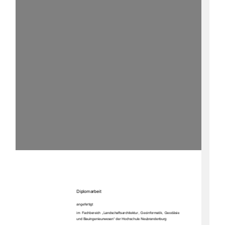
Diplomarbeit 
angefertigt 
im  Fachbereich  „Landschaftsarchitektur,  Geoinformatik,  Geodäsie  
und Bauingenieurwesen“ der Hochschule Neubrandenburg  