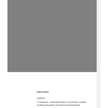
Diplomarbeit 
angefertigt 
im  Fachbereich  „Landschaftsarchitektur,  Geoinformatik,  Geodäsie  
und Bauingenieurwesen“ der Hochschule Neubrandenburg  