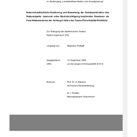
im Studiengang „Landschaftsarchitektur und Umweltplanung“ 
Naturschutzfachliche Kartierung und Be
wertung der Gewäss
erstruktur des 
Nationalparks  Jasmund  unter  Berücksichtigung  bestimmter  Gewässer  als  
Feuchtlebensräume der A
nhang II Arten der Fauna-Flo
ra-Habitat-Richtlinie 
Zur Erlangung des akademischen Grades  
Diplom-Ingenieurin (FH) 
vorgelegt von:  
Stephanie Puffpaff 
Abgabedatum:  
15. September 2008 
                                    URN:                                    urn:nbn:de:gbv:519-thesis2008-0147-8            
Betreuer:  
Prof. Dr. H. Behrens 
Hochschule Neubrandenburg 
                                                                        Dr.            I.            Stodian            
Nationalparkamt Vorpommern 