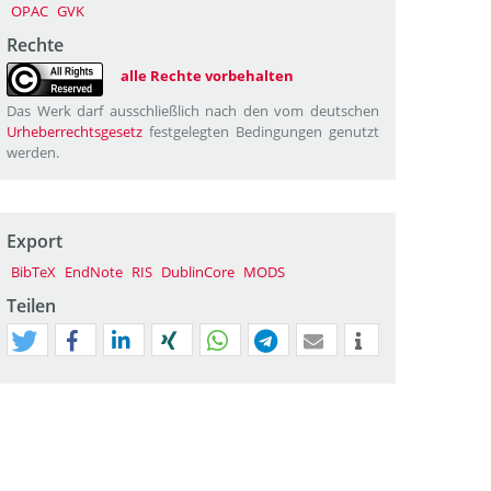
OPAC
GVK
Rechte
alle Rechte vorbehalten
Das Werk darf ausschließlich nach den vom deutschen
Urheberrechtsgesetz
festgelegten Bedingungen genutzt
werden.
Export
BibTeX
EndNote
RIS
DublinCore
MODS
Teilen
tweet
teilen
mitteilen
teilen
teilen
teilen
mail