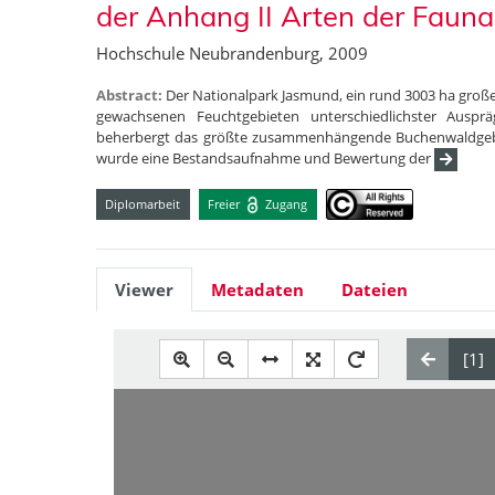
der Anhang II Arten der Fauna-
Hochschule Neubrandenburg, 2009
Abstract:
Der Nationalpark Jasmund, ein rund 3003 ha groß
gewachsenen Feuchtgebieten unterschiedlichster Auspr
beherbergt das größte zusammenhängende Buchenwaldgebi
wurde eine Bestandsaufnahme und Bewertung der
Diplomarbeit
Freier
Zugang
Viewer
Metadaten
Dateien