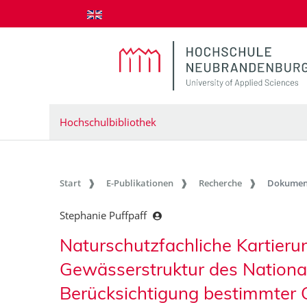
zum Inhalt springen
Hochschulbibliothek
Start
E-Publikationen
Recherche
Dokumen
Stephanie Puffpaff
Naturschutzfachliche Kartier
Gewässerstruktur des Nationa
Berücksichtigung bestimmter