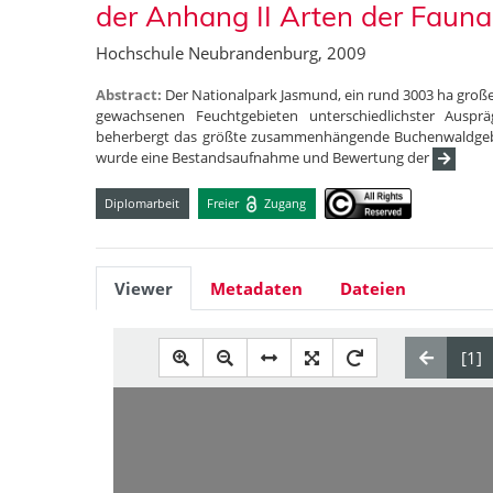
der Anhang II Arten der Fauna-
Hochschule Neubrandenburg, 2009
Abstract:
Der Nationalpark Jasmund, ein rund 3003 ha groß
gewachsenen Feuchtgebieten unterschiedlichster Auspr
beherbergt das größte zusammenhängende Buchenwaldgebi
wurde eine Bestandsaufnahme und Bewertung der
Diplomarbeit
Freier
Zugang
Viewer
Metadaten
Dateien