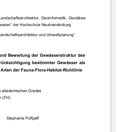
Landschaftsarchitektur,  Geoinformatik,  Geodäsie  
wesen“ der Hochschule Neubrandenburg  
Landschaftsarchitektur und Umweltplanung“ 
 und Be
wertung der Gewäss
erstruktur des 
rücksichtigung  bestimmter  Gewässer  als  
 Arten der Fauna-Flo
ra-Habitat-Richtlinie 
s akademischen Grades  
n (FH) 
Stephanie Puffpaff 