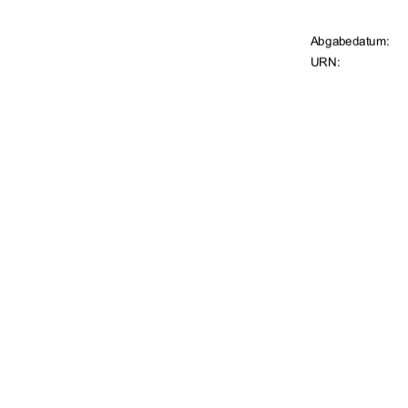
Abgabedatum:  
                                    URN:              
Betreuer:  
                                                                        Dr