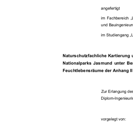
angefertigt 
im  Fachbereich  „
und Bauingenieur
im Studiengang „
Naturschutzfachliche Kartierung
Nationalparks  Jasmund  unter  Be
Feuchtlebensräume der A
nhang II
Zur Erlangung de
Diplom-Ingenieuri
vorgelegt von:  