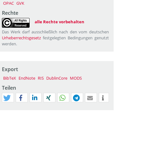
OPAC
GVK
Rechte
alle Rechte vorbehalten
Das Werk darf ausschließlich nach den vom deutschen
Urheberrechtsgesetz
festgelegten Bedingungen genutzt
werden.
Export
BibTeX
EndNote
RIS
DublinCore
MODS
Teilen
tweet
teilen
mitteilen
teilen
teilen
teilen
mail