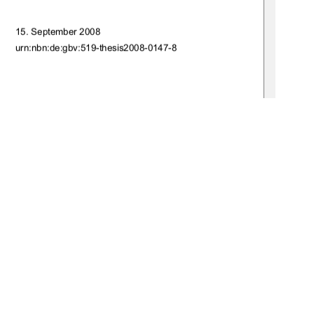
15. September 2008 
                      urn:nbn:de:gbv:519-thesis2008-0147-8            
Prof. Dr. H. Behrens 
Hochschule Neubrandenburg 
.            I.            Stodian            
Nationalparkamt Vorpommern 