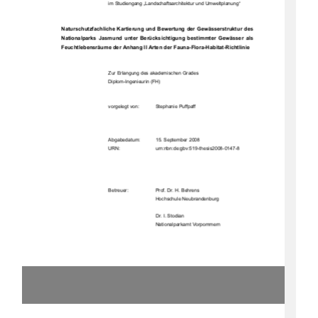
im Studiengang „Landschaftsarchitektur und Umweltplanung“ 
Naturschutzfachliche Kartierung und Be
wertung der Gewäss
erstruktur des 
Nationalparks  Jasmund  unter  Berücksichtigung  bestimmter  Gewässer  als  
Feuchtlebensräume der A
nhang II Arten der Fauna-Flo
ra-Habitat-Richtlinie 
Zur Erlangung des akademischen Grades  
Diplom-Ingenieurin (FH) 
vorgelegt von:  
Stephanie Puffpaff 
Abgabedatum:  
15. September 2008 
                                    URN:                                    urn:nbn:de:gbv:519-thesis2008-0147-8            
Betreuer:  
Prof. Dr. H. Behrens 
Hochschule Neubrandenburg 
                                                                        Dr.            I.            Stodian            
Nationalparkamt Vorpommern 