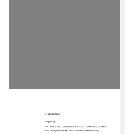
Diplomarbeit 
angefertigt 
im  Fachbereich  „Landschaftsarchitektur,  Geoinformatik,  Geodäsie  
und Bauingenieurwesen“ der Hochschule Neubrandenburg  