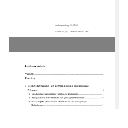
Neubrandenburg, 13.07.09
urn:nbn:de:gbv:519-thesis2009-0259-4 
Inhaltsverzeichnis
Vorwort ...................................................................................................................I 
Einleitung ............................................................................................................... 1
1. Geistige Behinderung – ein mehrdimensionales und relationales  
Phänomen ........................................................................................................... 3 
1.1   Einschränkung der mentalen Funktionen (Intelligenz).............................................. 4 
1.2   Zum   ganzheitlichen   Verständnis   
von (geistiger) Behinderung ................................. 6 
1.3   Bedeutung der ganzheitlichen Sichtw
eise für Eltern mit geistiger  
Behinderung ............................................................................................................... 9
2. Elternschaft von Menschen mit geistiger Behinderung................................... 11 
2.1   Elternschaft von Menschen mit geistiger Behinderung in der  
Fachdiskussion ......................................................................................................... 14 
2.2   Wenn sich Menschen mit geistiger Behinderung Kinder wünschen ....................... 17 
2.3   Rechtlich relevante Fragen im Kont
ext von Elternschaft und geistiger  