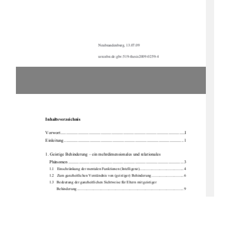
Neubrandenburg, 13.07.09
urn:nbn:de:gbv:519-thesis2009-0259-4 
Inhaltsverzeichnis
Vorwort ...................................................................................................................I 
Einleitung ............................................................................................................... 1
1. Geistige Behinderung – ein mehrdimensionales und relationales  
Phänomen ........................................................................................................... 3 
1.1   Einschränkung der mentalen Funktionen (Intelligenz).............................................. 4 
1.2   Zum   ganzheitlichen   Verständnis   
von (geistiger) Behinderung ................................. 6 
1.3   Bedeutung der ganzheitlichen Sichtw
eise für Eltern mit geistiger  
Behinderung ............................................................................................................... 9
2. Elternschaft von Menschen mit geistiger Behinderung................................... 11 
2.1   Elternschaft von Menschen mit geistiger Behinderung in der  
Fachdiskussion ......................................................................................................... 14 
2.2   Wenn sich Menschen mit geistiger Behinderung Kinder wünschen ....................... 17 
2.3   Rechtlich relevante Fragen im Kont
ext von Elternschaft und geistiger  