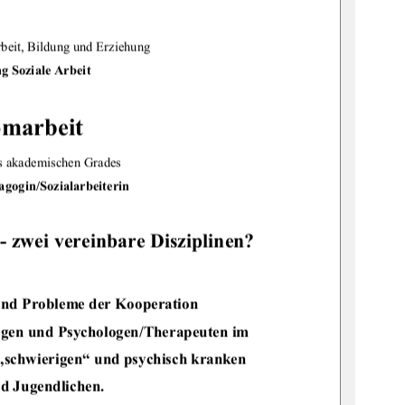
rbe
it, Bildung und Erziehung 
g Soziale Arbeit
omarbeit 
s akademischen Grades  
gogin/Sozialarbeiterin 
- zwei vereinbare Disziplinen? 
und Probleme der Kooperation  
ogen und Psyc
hologen/Therapeuten im        
schwierigen“ und psychisch kranken    
d Jugendlichen. 