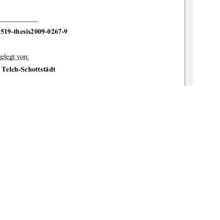
519-thesis2009-0267-9 
elegt von:
Telch-Schottstädt 
 Einreichung:
4.07.09
: Prof. Dr. Werner Freigang 
: Prof. Dr. Matthias Müller  