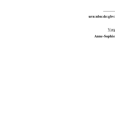
urn:nbn:de:gbv:
Vorg
Anne-Sophie 
Tag der
1
1.Gutachter und Prüfer
2.Gutachter und Prüfer