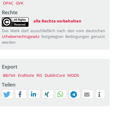
OPAC
GVK
Rechte
alle Rechte vorbehalten
Das Werk darf ausschließlich nach den vom deutschen
Urheberrechtsgesetz
festgelegten Bedingungen genutzt
werden.
Export
BibTeX
EndNote
RIS
DublinCore
MODS
Teilen
tweet
teilen
mitteilen
teilen
teilen
teilen
mail