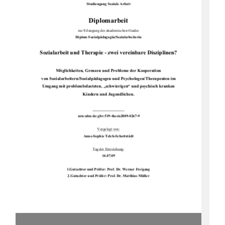
Studiengang Soziale Arbeit
Diplomarbeit 
zur Erlangung des akademischen Grades  
Diplom Sozialpädagogin/Sozialarbeiterin 
Sozialarbeit und Therapie - zwei vereinbare Disziplinen? 
Möglichkeiten, Grenzen und Probleme der Kooperation  
von Sozialarbeitern/Sozialpädagogen und Psyc
hologen/Therapeuten im        
Umgang mit problembelasteten, „schwierigen“ und psychisch kranken    
Kindern und Jugendlichen. 
urn:nbn:de:gbv:519-thesis2009-0267-9 
Vorgelegt von:
Anne-Sophie Telch-Schottstädt 
Tag der Einreichung:
14.07.09
1.Gutachter und Prüfer: Prof. Dr. Werner Freigang 
2.Gutachter und Prüfer: Prof. Dr. Matthias Müller  