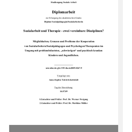
Studiengang Soziale Arbeit
Diplomarbeit 
zur Erlangung des akademischen Grades  
Diplom Sozialpädagogin/Sozialarbeiterin 
Sozialarbeit und Therapie - zwei vereinbare Disziplinen? 
Möglichkeiten, Grenzen und Probleme der Kooperation  
von Sozialarbeitern/Sozialpädagogen und Psyc
hologen/Therapeuten im        
Umgang mit problembelasteten, „schwierigen“ und psychisch kranken    
Kindern und Jugendlichen. 
urn:nbn:de:gbv:519-thesis2009-0267-9 
Vorgelegt von:
Anne-Sophie Telch-Schottstädt 
Tag der Einreichung:
14.07.09
1.Gutachter und Prüfer: Prof. Dr. Werner Freigang 
2.Gutachter und Prüfer: Prof. Dr. Matthias Müller  