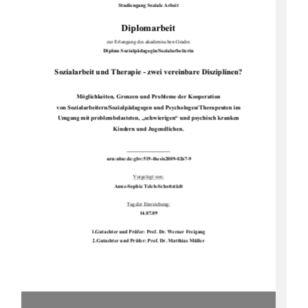
Studiengang Soziale Arbeit
Diplomarbeit 
zur Erlangung des akademischen Grades  
Diplom Sozialpädagogin/Sozialarbeiterin 
Sozialarbeit und Therapie - zwei vereinbare Disziplinen? 
Möglichkeiten, Grenzen und Probleme der Kooperation  
von Sozialarbeitern/Sozialpädagogen und Psyc
hologen/Therapeuten im        
Umgang mit problembelasteten, „schwierigen“ und psychisch kranken    
Kindern und Jugendlichen. 
urn:nbn:de:gbv:519-thesis2009-0267-9 
Vorgelegt von:
Anne-Sophie Telch-Schottstädt 
Tag der Einreichung:
14.07.09
1.Gutachter und Prüfer: Prof. Dr. Werner Freigang 
2.Gutachter und Prüfer: Prof. Dr. Matthias Müller  