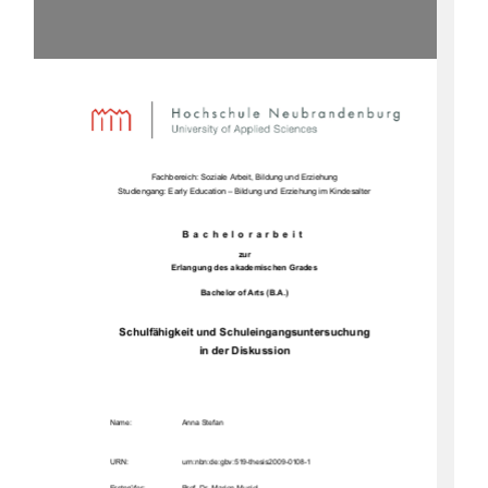
Fachbereich: Soziale Arbeit, Bildung und Erziehung 
Studiengang: Early Education – Bildung und Erziehung im Kindesalter 
Bachelorarbeit 
zur 
Erlangung des akademischen Grades 
Bachelor of Arts (B.A.) 
Schulfähigkeit und Schuleingangsuntersuchung  
in der Diskussion 
Name:                                    Anna            Stefan            
URN:                                    urn:nbn:de:gbv:519-thesis2009-0108-1            