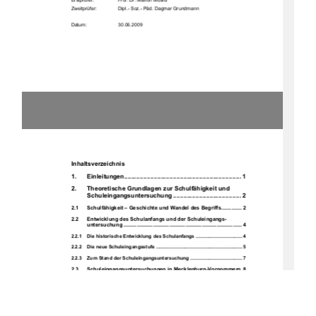
Erstprüfer: 
Prof. Dr. Marion Musiol 
Zweitprüfer:     
Dipl.- Soz.- Päd. Dagmar Grundmann 
Datum:  
30.06.2009 
Inhaltsverzeichnis 
1.
Einleit
ungen
................................................................... 1
2.
Theoretische Grundlagen zur Schulfähigkeit und  
Schuleingangsunter
suchung
....................................... 2
2.1
Schulfähigkeit – Geschichte
 und Wandel des Begriffs.............. 2
2.2
Entwicklung des Schulanfa
ngs und der Schuleingangs-
untersuchung ................................................................................ 4
2.2.1    Die historische Entwicklung des Schulanfangs .................................. 4
2.2.2    Die neue Schuleingangsstufe ............................................................... 5
2.2.3    Zum Stand der Schuleingangsuntersuchung ...................................... 7
2.3
Schuleingangsuntersuchungen 
in Mecklenburg-Vorpommern 8
2.3.1    Gesetzliche 
Regelunge
n ........................................................................ 9
2.3.2    Studien und ihre Erge
bnisse der letz
ten Jahre
.................................. 10
2.4
Schuleingangstest an einer Rostocker Grundschule – Aufbau 
und Ablauf ................................................................................... 12