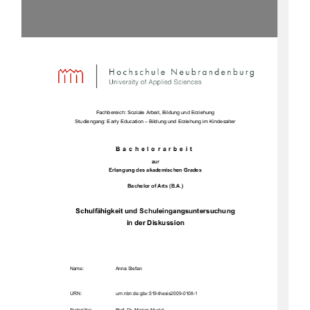
Fachbereich: Soziale Arbeit, Bildung und Erziehung 
Studiengang: Early Education – Bildung und Erziehung im Kindesalter 
Bachelorarbeit 
zur 
Erlangung des akademischen Grades 
Bachelor of Arts (B.A.) 
Schulfähigkeit und Schuleingangsuntersuchung  
in der Diskussion 
Name:                                    Anna            Stefan            
URN:                                    urn:nbn:de:gbv:519-thesis2009-0108-1            