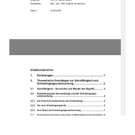
Erstprüfer: 
Prof. Dr. Marion Musiol 
Zweitprüfer:     
Dipl.- Soz.- Päd. Dagmar Grundmann 
Datum:  
30.06.2009 
Inhaltsverzeichnis 
1.
Einleit
ungen
................................................................... 1
2.
Theoretische Grundlagen zur Schulfähigkeit und  
Schuleingangsunter
suchung
....................................... 2
2.1
Schulfähigkeit – Geschichte
 und Wandel des Begriffs.............. 2
2.2
Entwicklung des Schulanfa
ngs und der Schuleingangs-
untersuchung ................................................................................ 4
2.2.1    Die historische Entwicklung des Schulanfangs .................................. 4
2.2.2    Die neue Schuleingangsstufe ............................................................... 5
2.2.3    Zum Stand der Schuleingangsuntersuchung ...................................... 7
2.3
Schuleingangsuntersuchungen 
in Mecklenburg-Vorpommern 8
2.3.1    Gesetzliche 
Regelunge
n ........................................................................ 9
2.3.2    Studien und ihre Erge
bnisse der letz
ten Jahre
.................................. 10
2.4
Schuleingangstest an einer Rostocker Grundschule – Aufbau 
und Ablauf ................................................................................... 12