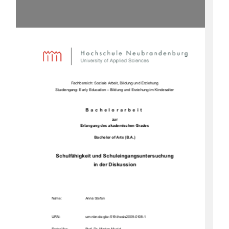
Fachbereich: Soziale Arbeit, Bildung und Erziehung 
Studiengang: Early Education – Bildung und Erziehung im Kindesalter 
Bachelorarbeit 
zur 
Erlangung des akademischen Grades 
Bachelor of Arts (B.A.) 
Schulfähigkeit und Schuleingangsuntersuchung  
in der Diskussion 
Name:                                    Anna            Stefan            
URN:                                    urn:nbn:de:gbv:519-thesis2009-0108-1            