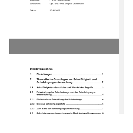
Erstprüfer: 
Prof. Dr. Marion Musiol 
Zweitprüfer:     
Dipl.- Soz.- Päd. Dagmar Grundmann 
Datum:  
30.06.2009 
Inhaltsverzeichnis 
1.
Einleit
ungen
................................................................... 1
2.
Theoretische Grundlagen zur Schulfähigkeit und  
Schuleingangsunter
suchung
....................................... 2
2.1
Schulfähigkeit – Geschichte
 und Wandel des Begriffs.............. 2
2.2
Entwicklung des Schulanfa
ngs und der Schuleingangs-
untersuchung ................................................................................ 4
2.2.1    Die historische Entwicklung des Schulanfangs .................................. 4
2.2.2    Die neue Schuleingangsstufe ............................................................... 5
2.2.3    Zum Stand der Schuleingangsuntersuchung ...................................... 7
2.3
Schuleingangsuntersuchungen 
in Mecklenburg-Vorpommern 8
2.3.1    Gesetzliche 
Regelunge
n ........................................................................ 9
2.3.2    Studien und ihre Erge
bnisse der letz
ten Jahre
.................................. 10
2.4
Schuleingangstest an einer Rostocker Grundschule – Aufbau 
und Ablauf ................................................................................... 12