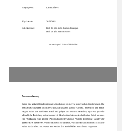
Vorgelegt von: 
Karina Schewe 
Abgabetermin: 
30.06.2009 
Gutachterinnen: 
Prof. Dr. phil. habil. Barbara Bräutigam 
Prof. Dr. phil. Marion Musiol 
urn:nbn:de:gbv:519-thesis2009-0109-6 
Zusammenfassung 
Kaum eine andere Beziehung unt
er Menschen ist so eng wie di
e zwischen Geschwistern. Die 
gemeinsame  Herkunft  und  Entwicklungsgeschic
hte,  geteilte  Gefühle,
  Erlebnisse  und  Erfah-
rungen  bilden  ein  unlösbares  Band  und  prägen  
die  meisten  Menschen,  egal  wie  gut  oder  
schlecht die Beziehung untereinander ist. Gesc
hwister haben entscheidenden Anteil an unse-
rem  Werdegang  und  unserer  Persönlichkeitsen
twicklung.  Welche  Be
deutung  Geschwister  
ganz konkret haben bzw. welchen Einfluss sie au
süben, wird ausführlich im ersten Teil dieser 
Arbeit beschrieben. Im zweiten Teil werden drei Bilderbücher zum Thema vorgestellt. 