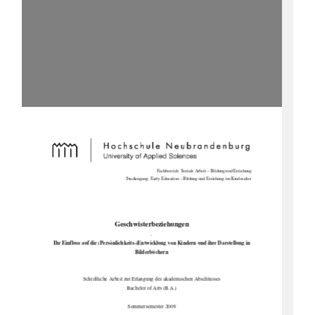
Fachbereich: Soziale Arbeit – Bildung und Erziehung 
Studiengang: Early Education – Bildung und Erziehung im Kindesalter 
Geschwisterbeziehungen  
-  
Ihr Einfluss auf die (Persönlichkeits-)Entwicklung von Kindern und ihre Darstellung in 
Bilderbüchern 
Schriftliche Arbeit zur Erlangung des akademischen Abschlusses  
Bachelor of Arts (B.A.) 
Sommersemester 2009 