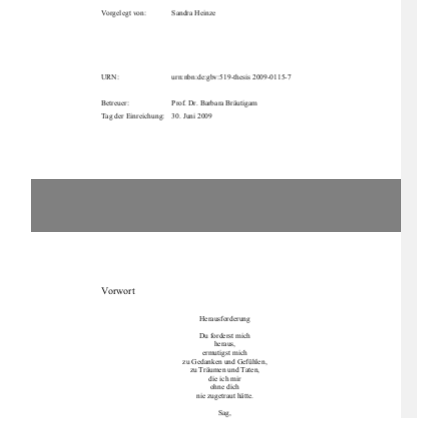
Vorgelegt von: 
Sandra Heinze 
URN:                            urn:nbn:de:gbv:519-thesis                            2009-0115-7                            
Betreuer: 
Prof. Dr. Barbara Bräutigam 
Tag der Einreichung:    30. Juni 2009 
Vorwort 
Herausforderung 
Du forderst mich 
heraus, 
ermutigst mich 
zu Gedanken und Gefühlen, 
zu Träumen und Taten, 
die ich mir 
ohne dich 
nie zugetraut hätte. 
Sag, 
woher weißt du 
eigentlich, 
was alles 