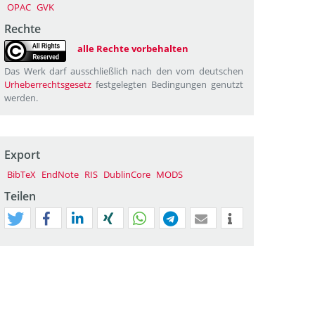
OPAC
GVK
Rechte
alle Rechte vorbehalten
Das Werk darf ausschließlich nach den vom deutschen
Urheberrechtsgesetz
festgelegten Bedingungen genutzt
werden.
Export
BibTeX
EndNote
RIS
DublinCore
MODS
Teilen
tweet
teilen
mitteilen
teilen
teilen
teilen
mail