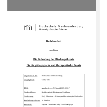
Bachelorarbeit 
zum Thema 
Die Bedeutung der Bindungstheorie 
für die pädagogische und 
therapeutische Praxis
eingereicht an der:
Hochschule Neubrandenburg  
vorgelegt von:
                Ulrike                Otto                
URN:
urn:nbn:de:gbv:519-thesis2009-0118-7 
Studienrichtung:
Soziale Arbeit / Bildung und Erziehung 
Studiengang:
Early Education – Bildung und Erziehung im Kindesalter 
Bearbeitungszeitraum:
   14 Wochen  
Betreuerin:
Dagmar Grundmann, Dipl. Sozialpädagogin 