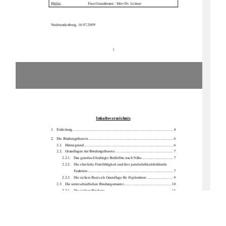
Prüfer:
Frau Grundmann / Herr Dr. Leitner 
Neubrandenburg, 14.07.2009 
1
Inhaltsverzeichnis
1.   Einleitung .......................................................................................................... 4 
2.   Die Bindungstheorie.......................................................................................... 6 
2.1.   Hintergrund .............................................................................................. 6 
2.2.   Grundlagen der Bindungstheorie ............................................................. 7 
2.2.1.   Das genetisch bedingte Bedürfnis nach Nähe ................................. 7 
2.2.2.   Die elterliche Feinfühligke
it und ihre persönlic
hkeitsbildende 
Funktion .......................................................................................... 7 
2.2.3.   Die sichere Basis als Gr
undlage für Exploration ............................ 9 
2.3.   Die unterschiedlichen Bindungsmuster.................................................. 10 
2.3.1.   Die sichere Bindung ...................................................................... 11 
2.3.2.   Die unsicher-vermeidende Bindung.............................................. 12 
2.3.3.   Die unsicher-ambivalente Bindung............................................... 13 
2.3.4.   Die desorganisierte Bindung ......................................................... 14 
2.4.   Bindungsstörungen................................................................................. 14 
2.5.   Der transgenerationelle Prozess ............................................................. 15 