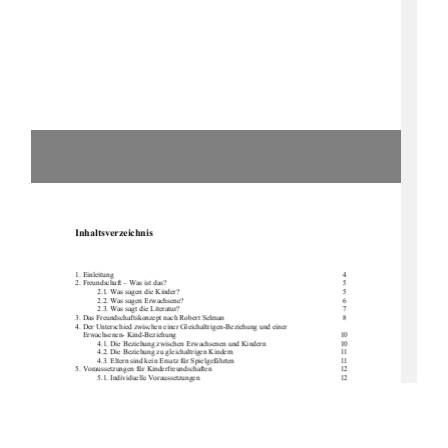
Inhaltsverzeichnis
1. Einleitung
4
2. Freundschaft – Was ist das?
5
2.1. Was sagen die Kinder?
5
2.2. Was sagen Erwachsene?
6
2.3. Was sagt die Literatur?
7
3. Das Freundschaftskonzept nach Robert Selman
8
4. Der Unterschied zwischen einer Gleichaltrigen-Beziehung und einer
Erwachsenen- Kind-Beziehung
10
4.1. Die Beziehung zwischen Erwachsenen und Kindern
10
4.2. Die Beziehung zu gleichaltrigen Kindern
11
4.3. Eltern sind kein Ersatz für Spielgefährten
11
5. Voraussetzungen für Kinderfreundschaften
12
5.1. Individuelle Voraussetzungen
12
5.2. Situationale Bedingungen
14
5.3. Ähnlichkeit als Voraussetzung
14
6. Soziale Beziehungen i
m Kleinkindalter
14
7. Das Spiel der Gleichaltrigen
16
8. Annäherungsversuche unter Kindern
17
8.1. Kontaktaufnahmen im Kindergartenalter
17
8.2. Welche Strategie ist a
m erfolgreichsten?
18
8.3. Kontaktaufnahmen im Schulalter
18