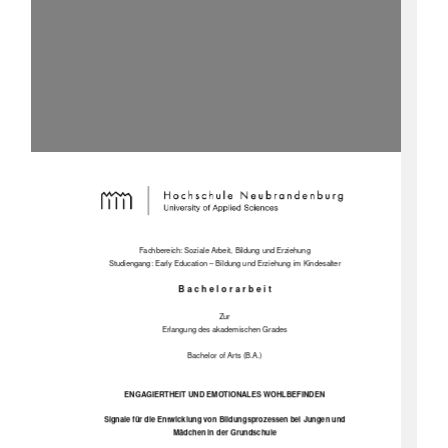
Fachbereich: Soziale Arbeit, Bildung und Erziehung 
Studiengang: Early Education – Bildung und Erziehung im Kindesalter 
B a c h e l o r a r b e i t 
Zur 
Erlangung des akademischen Grades 
Bachelor of Arts (B.A.) 
ENGAGIERTHEIT UND EMOTIONALES WOHLBEFINDEN 
Signale für die Entwicklung von Bildungsprozessen bei Jungen und 
Mädchen in der Grundschule 