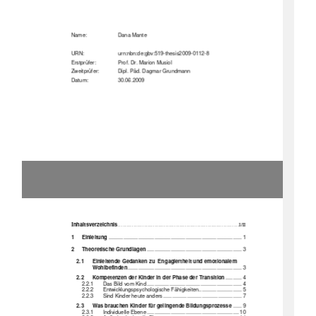
Name:                      Dana           Mante           
URN:                                 urn:nbn:de:gbv
:519-thesis
2009-0112-8 
Erstprüfer:     
Prof. Dr. Marion Musiol 
Zweitprüfer:   
Dipl. Päd. Dagmar Grundmann 
Datum:                     30.06.2009
I
nhaltsverzeichnis
.....................................................................I/II 
1
Einleitung
.......................................................................................... 1
2
Theoretische
Grundlagen
................................................................ 3
2.1
Einleitende Gedanken zu  En
gagiertheit und emotionalem 
           Wohlbefinden
............................................................................. 3
2.2
Kompetenzen der Kinder in der Phase der Transition
........... 4
2.2.1
Das Bild vom Kind ................................................................ 4
2.2.2
Entwicklungspsychologi
sche Fähigkeiten............................. 5
2.2.3
Sind Kinder heute anders ..................................................... 7
2.3
Was brauchen Kinder für gelingende Bildungsprozesse
...... 9
2.3.1
Individuelle Ebene .............................................................. 10