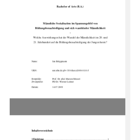
Bachelor of Arts (B.A.) 
Männliche Sozialisatio
n im Spannungsfeld von 
Bildungsbenachteiligung und si
ch wandelnder Männlichkeit 
- 
Welche Auswirkungen hat der Wandel der Männlichkeit im 20. und 
21. Jahrhundert auf die Bildungsbenachteiligung der Jungen heute? 
Name:                                    Jan            Brüggmann            
URN:                                    urn:nbn:de:gbv:519-thesis2009-0110-5            
Erstprüfer:            
Prof.      Dr
. phil. Marion Musiol 
Zweitprüfer:    
PD Dr. Werner Leitner 
Datum:                        14.07.2009
Inhaltsverzeichnis 
1 Einleitung
............................................................................................................ 1 