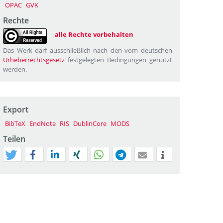
OPAC
GVK
Rechte
alle Rechte vorbehalten
Das Werk darf ausschließlich nach den vom deutschen
Urheberrechtsgesetz
festgelegten Bedingungen genutzt
werden.
Export
BibTeX
EndNote
RIS
DublinCore
MODS
Teilen
tweet
teilen
mitteilen
teilen
teilen
teilen
mail