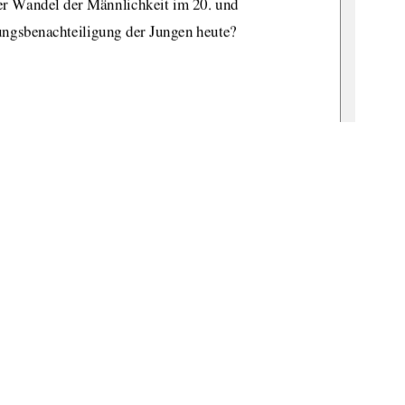
r Wandel der Männlichkeit im 20. und 
dungsbenachteiligung der Jungen heute? 
gmann            
bn:de:gbv:519-thesis2009-0110-5            
l. Marion Musiol 
r Leitner 