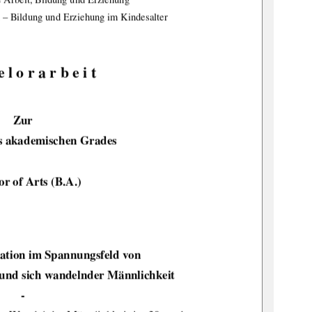
 – Bildung und Erziehung im Kindesalter 
 l o r a r b e i t 
Zur 
s akademischen Grades 
r of Arts (B.A.) 
atio
n im Spannungsfeld von 
und si
ch wandelnder Männlichkeit 
- 