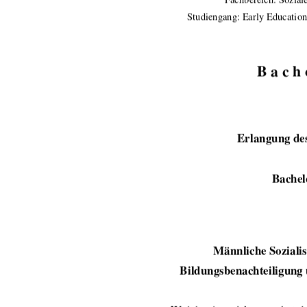
Studiengang: Early Education
B a c h e
Erlangung de
Bachelo
Männliche Sozialis
Bildungsbenachteiligung 