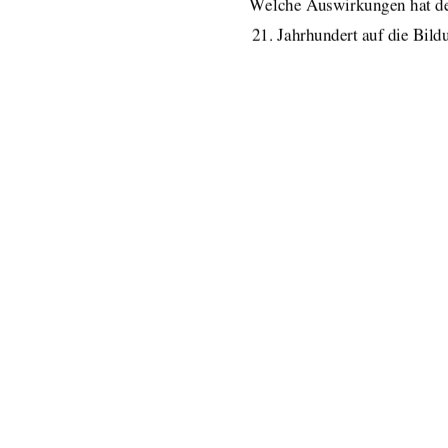
Welche Auswirkungen hat de
21. Jahrhundert auf die Bil
Name:                                    Jan            Brüg
URN:                                    urn:n
Erstprüfer:            
Prof.      Dr
. phi
Zweitprüfer:    
PD Dr. Werne
Datum:                        14.07.2009