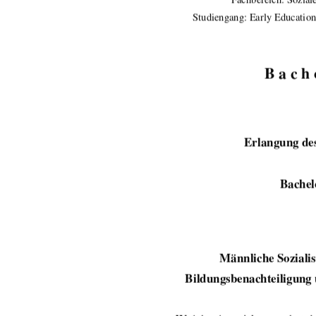
Studiengang: Early Education
B a c h e
Erlangung de
Bachelo
Männliche Sozialis
Bildungsbenachteiligung 