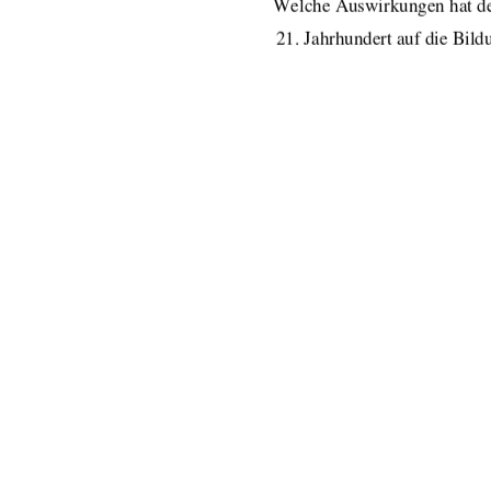
Welche Auswirkungen hat de
21. Jahrhundert auf die Bil
Name:                                    Jan            Brüg
URN:                                    urn:n
Erstprüfer:            
Prof.      Dr
. phi
Zweitprüfer:    
PD Dr. Werne
Datum:                        14.07.2009