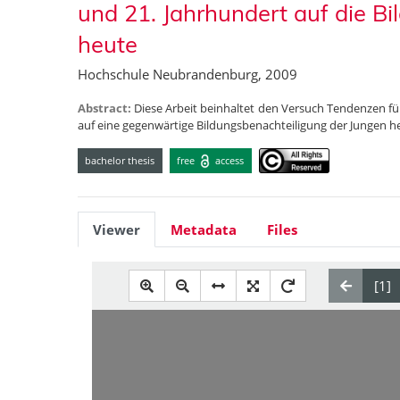
und 21. Jahrhundert auf die B
heute
Hochschule Neubrandenburg, 2009
Abstract:
Diese Arbeit beinhaltet den Versuch Tendenzen fü
auf eine gegenwärtige Bildungsbenachteiligung der Jungen h
bachelor thesis
free
access
Viewer
Metadata
Files