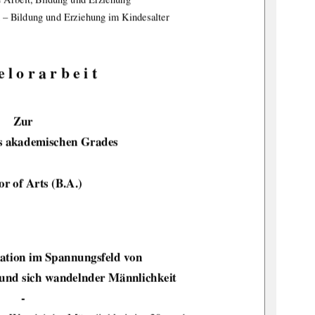
 – Bildung und Erziehung im Kindesalter 
 l o r a r b e i t 
Zur 
s akademischen Grades 
r of Arts (B.A.) 
atio
n im Spannungsfeld von 
und si
ch wandelnder Männlichkeit 
- 