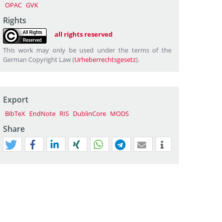
OPAC
GVK
Rights
all rights reserved
This work may only be used under the terms of the
German Copyright Law (
Urheberrechtsgesetz
).
Export
BibTeX
EndNote
RIS
DublinCore
MODS
Share
tweet
teilen
mitteilen
teilen
teilen
teilen
mail