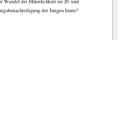
r Wandel der Männlichkeit im 20. und 
dungsbenachteiligung der Jungen heute? 
gmann            
bn:de:gbv:519-thesis2009-0110-5            
l. Marion Musiol 
r Leitner 