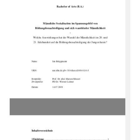
Bachelor of Arts (B.A.) 
Männliche Sozialisatio
n im Spannungsfeld von 
Bildungsbenachteiligung und si
ch wandelnder Männlichkeit 
- 
Welche Auswirkungen hat der Wandel der Männlichkeit im 20. und 
21. Jahrhundert auf die Bildungsbenachteiligung der Jungen heute? 
Name:                                    Jan            Brüggmann            
URN:                                    urn:nbn:de:gbv:519-thesis2009-0110-5            
Erstprüfer:            
Prof.      Dr
. phil. Marion Musiol 
Zweitprüfer:    
PD Dr. Werner Leitner 
Datum:                        14.07.2009
Inhaltsverzeichnis 
1 Einleitung
............................................................................................................ 1 