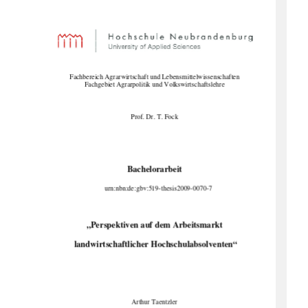
Fachbereich Agrarwirtschaft 
und Lebensmittelwissenschaften 
Fachgebiet Agrarpolitik 
und Volkswirtschaftslehre
Prof. Dr. T. Fock 
Bachelorarbeit 
urn:nbn:de:gbv:519-thesis2009-0070-7
„Perspektiven auf dem Arbeitsmarkt 
 landwirtschaftlicher Hochschulabsolventen“
Arthur Taentzler 