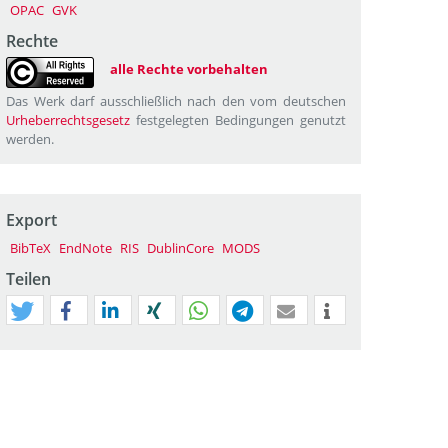
OPAC
GVK
Rechte
alle Rechte vorbehalten
Das Werk darf ausschließlich nach den vom deutschen
Urheberrechtsgesetz
festgelegten Bedingungen genutzt
werden.
Export
BibTeX
EndNote
RIS
DublinCore
MODS
Teilen
tweet
teilen
mitteilen
teilen
teilen
teilen
mail