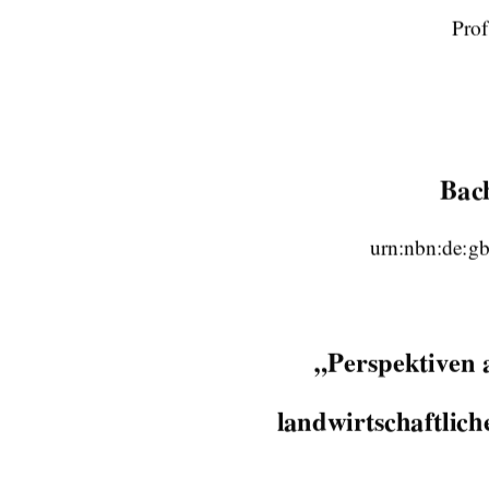
Prof
Bach
urn:nbn:de:g
„Perspektiven 
 landwirtschaftlic