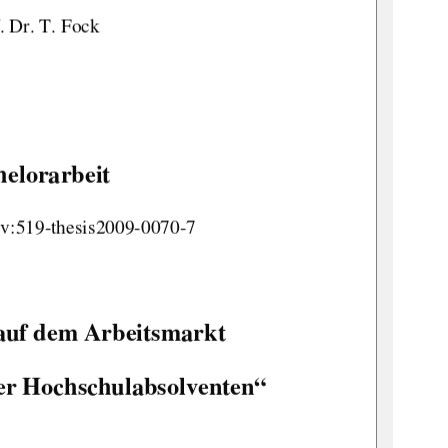
. Dr. T. Fock 
elorarbeit 
bv:519-thesis2009-0070-7
auf dem Arbeitsmarkt 
her Hochschulabsolventen“