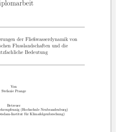
iplomarbeit
rungen der Fließwasserdynamik von
schen Flusslandschaften und die
utzfachliche Bedeutung
Von
Stefanie Prange
Betreuer
Wehrenpfennig (Hochschule Neubrandenburg)
tsdam-Institut für Klimafolgenforschung)