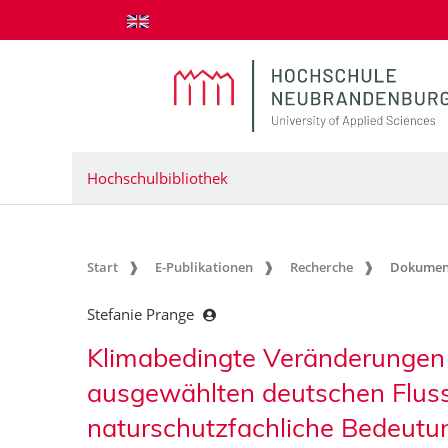
zum Inhalt springen
Hochschulbibliothek
Start
E-Publikationen
Recherche
Dokumen
Stefanie Prange
Klimabedingte Veränderungen
ausgewählten deutschen Fluss
naturschutzfachliche Bedeutu