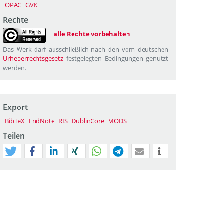
OPAC
GVK
Rechte
alle Rechte vorbehalten
Das Werk darf ausschließlich nach den vom deutschen
Urheberrechtsgesetz
festgelegten Bedingungen genutzt
werden.
Export
BibTeX
EndNote
RIS
DublinCore
MODS
Teilen
tweet
teilen
mitteilen
teilen
teilen
teilen
mail