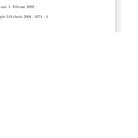
tum: 5. Februar 2009
gbv:519-thesis 2008 - 0274 - 4
1
0 °