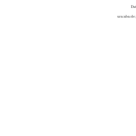
Da
urn:nbn:de:
91%