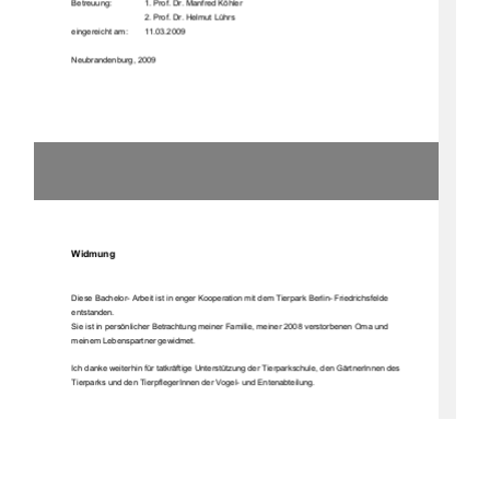
Betreuung:     
1. Prof. Dr. Manfred Köhler 
2. Prof. Dr. Helmut Lührs 
eingereicht am: 
11.03.2009 
Neubrandenburg, 2009 
Widmung 
Diese Bachelor- Arbeit ist in enger Kooperation mit dem Tierpark Berlin- Friedrichsfelde 
entstanden. 
Sie ist in persönlicher Betrachtung meiner Familie, meiner 2008 verstorbenen Oma und 
meinem Lebenspartner gewidmet. 
Ich danke weiterhin für tatkräftige Unterstü
tzung der Tierparkschule, den GärtnerInnen des 
Tierparks und den TierpflegerInnen der Vogel- und Entenabteilung. 