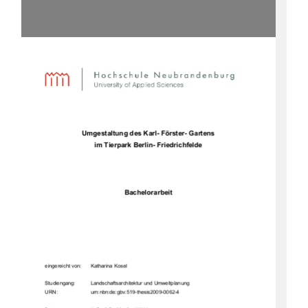
Umgestaltung des Karl- Förster- Gartens 
im Tierpark Berlin- Friedrichfelde 
Bachelorarbeit 
eingereicht von: 
Katharina Kosel 
Studiengang:  
Landschaftsarchitektur und Umweltplanung 
URN:                                 urn:nbn:de:gbv
:519-thesis
2009-0062-4 