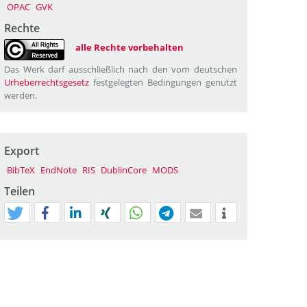
OPAC
GVK
Rechte
alle Rechte vorbehalten
Das Werk darf ausschließlich nach den vom deutschen
Urheberrechtsgesetz
festgelegten Bedingungen genutzt
werden.
Export
BibTeX
EndNote
RIS
DublinCore
MODS
Teilen
tweet
teilen
mitteilen
teilen
teilen
teilen
mail