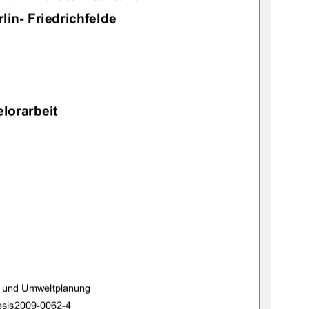
lin- Friedrichfelde 
lorarbeit 
r und Umweltplanung 
esis
2009-0062-4 