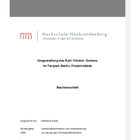
Umgestaltung des Karl- Förster- Gartens 
im Tierpark Berlin- Friedrichfelde 
Bachelorarbeit 
eingereicht von: 
Katharina Kosel 
Studiengang:  
Landschaftsarchitektur und Umweltplanung 
URN:                                 urn:nbn:de:gbv
:519-thesis
2009-0062-4 