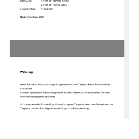
Betreuung:     
1. Prof. Dr. Manfred Köhler 
2. Prof. Dr. Helmut Lührs 
eingereicht am: 
11.03.2009 
Neubrandenburg, 2009 
Widmung 
Diese Bachelor- Arbeit ist in enger Kooperation mit dem Tierpark Berlin- Friedrichsfelde 
entstanden. 
Sie ist in persönlicher Betrachtung meiner Familie, meiner 2008 verstorbenen Oma und 
meinem Lebenspartner gewidmet. 
Ich danke weiterhin für tatkräftige Unterstü
tzung der Tierparkschule, den GärtnerInnen des 
Tierparks und den TierpflegerInnen der Vogel- und Entenabteilung. 