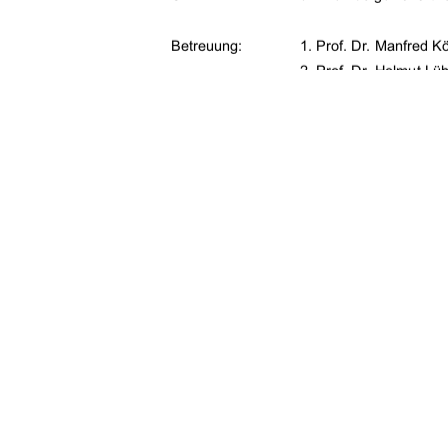
Betreuung:     
1. Prof. Dr. Manfred Kö
2. Prof. Dr. Helmut Lüh
eingereicht am: 
11.03.2009 
Neubrandenburg, 2009 
91%