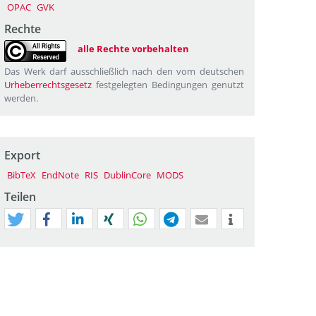
OPAC
GVK
Rechte
alle Rechte vorbehalten
Das Werk darf ausschließlich nach den vom deutschen
Urheberrechtsgesetz
festgelegten Bedingungen genutzt
werden.
Export
BibTeX
EndNote
RIS
DublinCore
MODS
Teilen
tweet
teilen
mitteilen
teilen
teilen
teilen
mail