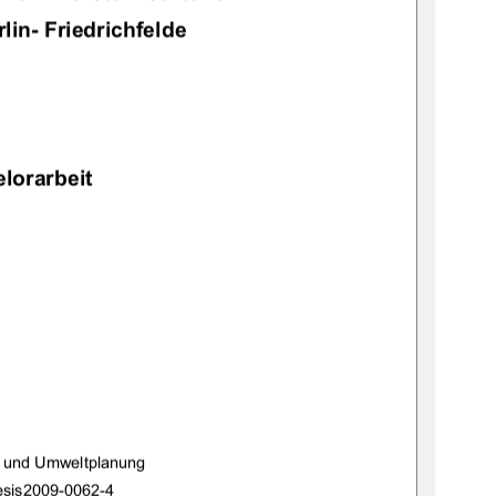
lin- Friedrichfelde 
lorarbeit 
r und Umweltplanung 
esis
2009-0062-4 