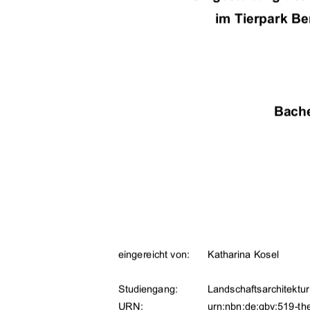
im Tierpark Ber
Bache
eingereicht von: 
Katharina Kosel 
Studiengang:  
Landschaftsarchitektu
URN:                                 urn:nbn:de:gbv
:519-th