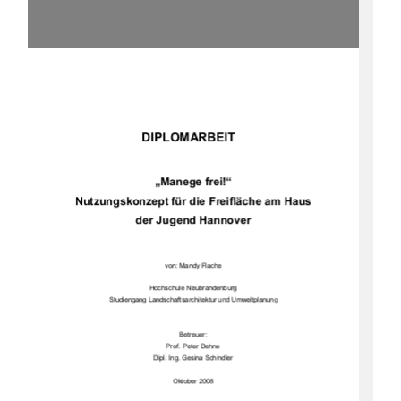
                      DIPLOMARBEIT                      
„Manege frei!“ 
Nutzungskonzept für die Freifläche am Haus 
der Jugend Hannover 
von: Mandy Flache 
Hochschule Neubrandenburg 
Studiengang Landschaftsarchitektur und Umweltplanung 
Betreuer: 
Prof. Peter Dehne 
Dipl. Ing. Gesina Schindler 
Oktober 2008 