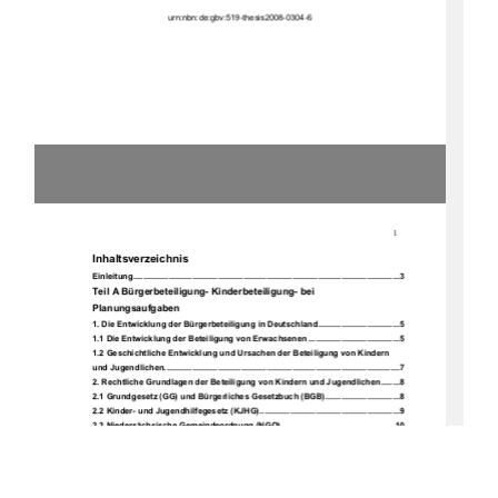
urn:nbn:de:gbv:519-thesis2008-0304-6 
1
Inhaltsverzeichnis 
Einleitung ..................................................................................................................3
Teil A Bürgerbeteiligung- Kinderbeteiligung- bei 
Planungsaufgaben 
1. Die Entwicklung der Bürgerbeteiligung in Deutschland...................................5
1.1 Die Entwicklung der Beteiligung von Erwachsenen .......................................5
1.2 Geschichtliche Entwicklung und Ursachen der Beteiligung von Kindern 
und Jugendlichen.....................................................................................................7
2. Rechtliche Grundlagen der Beteiligung von Kindern und Jugendlichen........8
2.1 Grundgesetz (GG) und Bürgerliches Gesetzbuch (BGB)................................8
2.2 Kinder- und Jugendhilfegesetz (KJHG)............................................................9
2.3 Niedersächsische Gemeindeordnung (NGO).................................................10
3. Die Beteiligung von Kindern in Hannover........................................................11
4. Probleme bei klassischen Beteiligungsmethoden ..........................................13
5. Partizipationsmethoden für Kinder und Jugendliche .....................................15
5.1 Erfindungsspiel ................................................................................................16
5.2 Klagemauer.......................................................................................................17