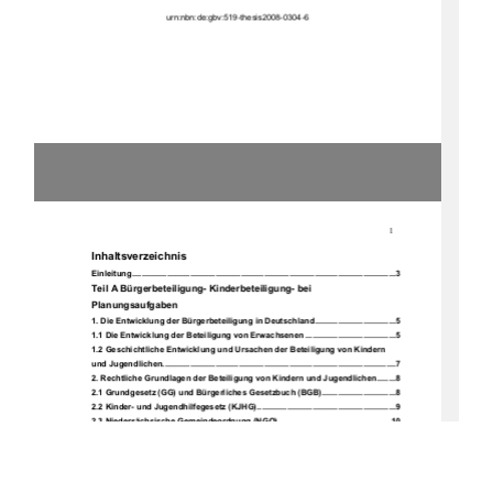
urn:nbn:de:gbv:519-thesis2008-0304-6 
1
Inhaltsverzeichnis 
Einleitung ..................................................................................................................3
Teil A Bürgerbeteiligung- Kinderbeteiligung- bei 
Planungsaufgaben 
1. Die Entwicklung der Bürgerbeteiligung in Deutschland...................................5
1.1 Die Entwicklung der Beteiligung von Erwachsenen .......................................5
1.2 Geschichtliche Entwicklung und Ursachen der Beteiligung von Kindern 
und Jugendlichen.....................................................................................................7
2. Rechtliche Grundlagen der Beteiligung von Kindern und Jugendlichen........8
2.1 Grundgesetz (GG) und Bürgerliches Gesetzbuch (BGB)................................8
2.2 Kinder- und Jugendhilfegesetz (KJHG)............................................................9
2.3 Niedersächsische Gemeindeordnung (NGO).................................................10
3. Die Beteiligung von Kindern in Hannover........................................................11
4. Probleme bei klassischen Beteiligungsmethoden ..........................................13
5. Partizipationsmethoden für Kinder und Jugendliche .....................................15
5.1 Erfindungsspiel ................................................................................................16
5.2 Klagemauer.......................................................................................................17