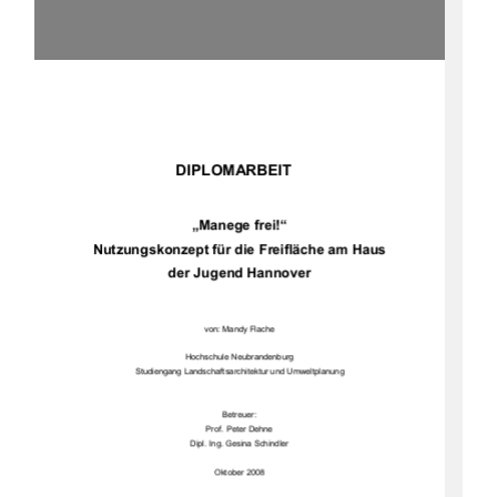
                      DIPLOMARBEIT                      
„Manege frei!“ 
Nutzungskonzept für die Freifläche am Haus 
der Jugend Hannover 
von: Mandy Flache 
Hochschule Neubrandenburg 
Studiengang Landschaftsarchitektur und Umweltplanung 
Betreuer: 
Prof. Peter Dehne 
Dipl. Ing. Gesina Schindler 
Oktober 2008 