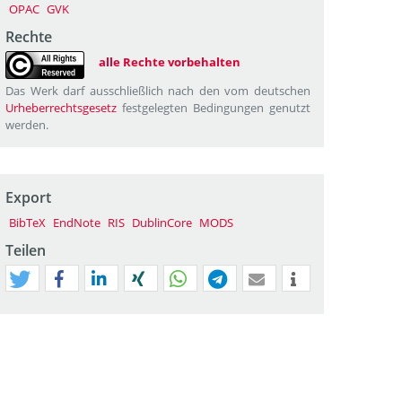
OPAC
GVK
Rechte
alle Rechte vorbehalten
Das Werk darf ausschließlich nach den vom deutschen
Urheberrechtsgesetz
festgelegten Bedingungen genutzt
werden.
Export
BibTeX
EndNote
RIS
DublinCore
MODS
Teilen
tweet
teilen
mitteilen
teilen
teilen
teilen
mail