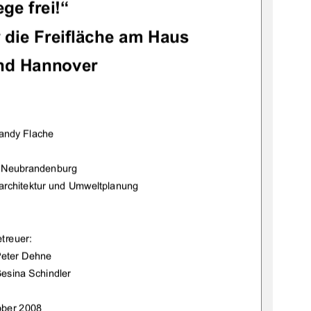
ge frei!“ 
 die Freifläche am Haus 
nd Hannover 
andy Flache 
 Neubrandenburg 
architektur und Umweltplanung 
treuer: 
Peter Dehne 
Gesina Schindler 
ober 2008 