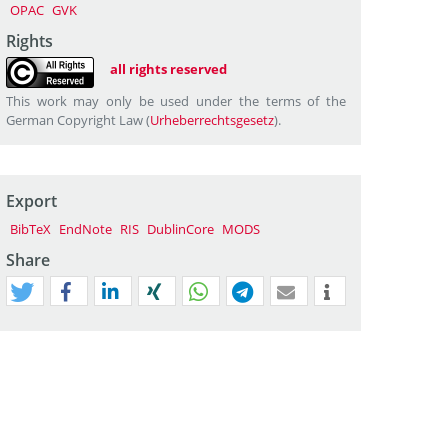
OPAC
GVK
Rights
all rights reserved
This work may only be used under the terms of the
German Copyright Law (
Urheberrechtsgesetz
).
Export
BibTeX
EndNote
RIS
DublinCore
MODS
Share
tweet
teilen
mitteilen
teilen
teilen
teilen
mail