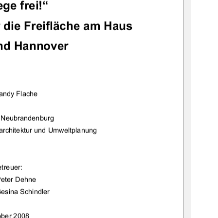
ge frei!“ 
 die Freifläche am Haus 
nd Hannover 
andy Flache 
 Neubrandenburg 
architektur und Umweltplanung 
treuer: 
Peter Dehne 
Gesina Schindler 
ober 2008 