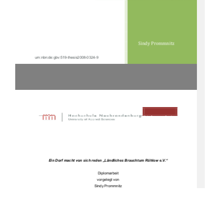
Sindy Prommnitz 
urn:nbn:de:gbv:519-thesis2008-0324-9 
Diplomarbeit
Ein Dorf macht von sich reden „Ländliches Brauchtum Rühlow e.V.“
Diplomarbeit 
vorgelegt von 
Sindy Prommnitz 
Hochschule Neubrandenburg 
Fachbereich LGGB 
WS  2008/2009 