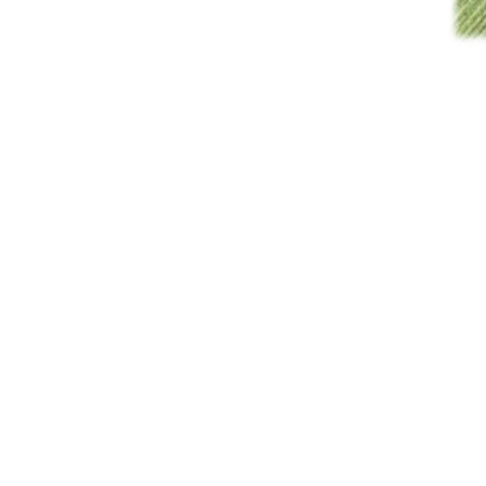
urn:nbn:de:gbv:519-thesis2008-0324-9 
91%