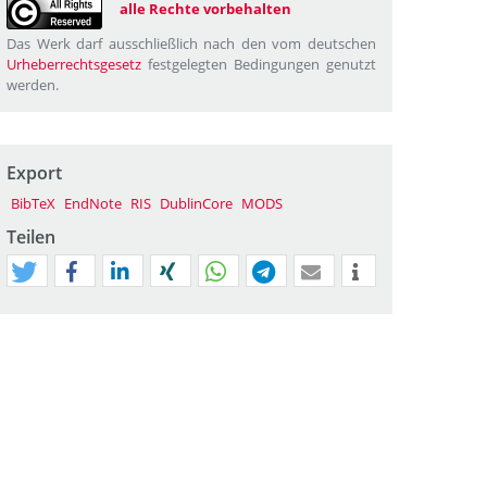
alle Rechte vorbehalten
Das Werk darf ausschließlich nach den vom deutschen
Urheberrechtsgesetz
festgelegten Bedingungen genutzt
werden.
Export
BibTeX
EndNote
RIS
DublinCore
MODS
Teilen
tweet
teilen
mitteilen
teilen
teilen
teilen
mail