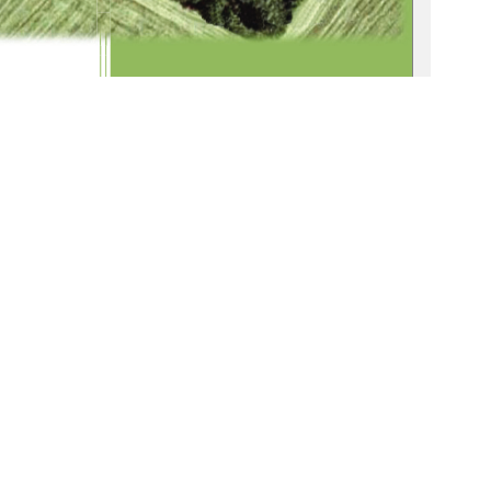
Sindy Prommnitz 
1
0 °