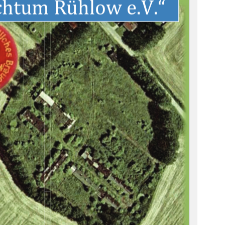
chtum Rühlow e.V.“ 