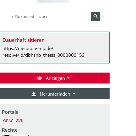
Dauerhaft zitieren
https://digibib.hs-nb.de/
resolve/id/dbhsnb_thesis_0000000153
Anzeigen
Herunterladen
Portale
OPAC
GVK
Rechte