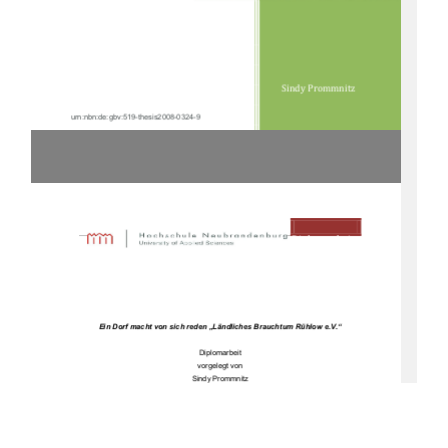
Sindy Prommnitz 
urn:nbn:de:gbv:519-thesis2008-0324-9 
Diplomarbeit
Ein Dorf macht von sich reden „Ländliches Brauchtum Rühlow e.V.“
Diplomarbeit 
vorgelegt von 
Sindy Prommnitz 
Hochschule Neubrandenburg 
Fachbereich LGGB 
WS  2008/2009 