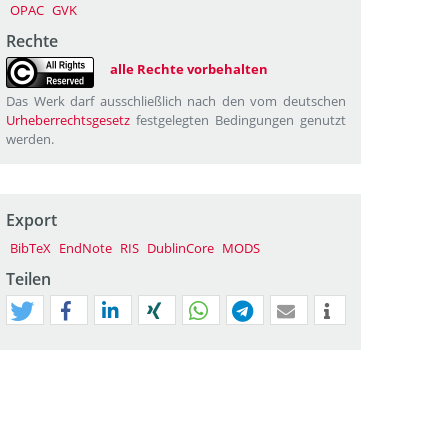
OPAC
GVK
Rechte
alle Rechte vorbehalten
Das Werk darf ausschließlich nach den vom deutschen
Urheberrechtsgesetz
festgelegten Bedingungen genutzt
werden.
Export
BibTeX
EndNote
RIS
DublinCore
MODS
Teilen
tweet
teilen
mitteilen
teilen
teilen
teilen
mail