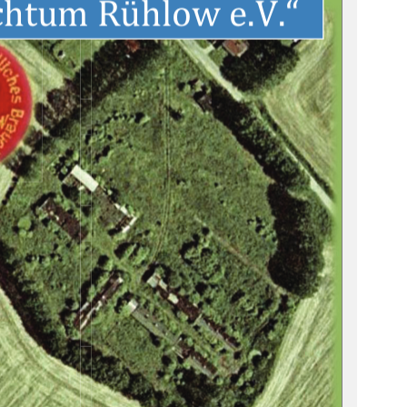
chtum Rühlow e.V.“ 