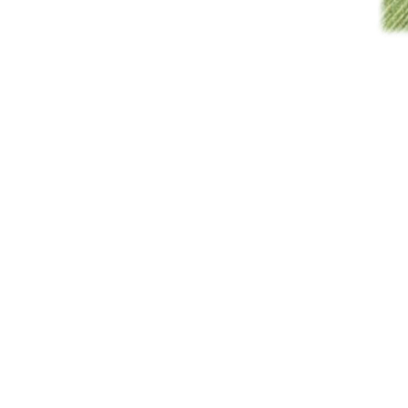
urn:nbn:de:gbv:519-thesis2008-0324-9 
91%