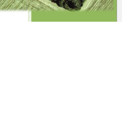
Sindy Prommnitz 
1
0 °