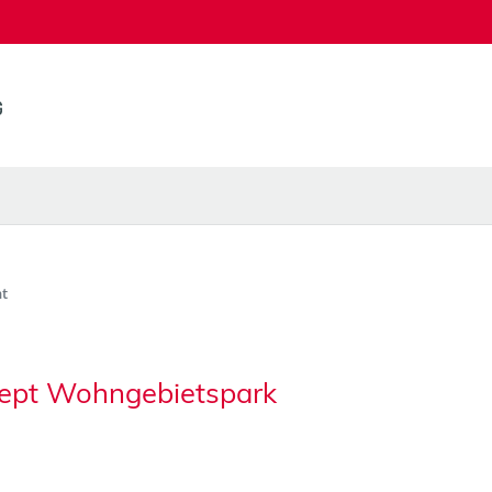
t
zept Wohngebietspark