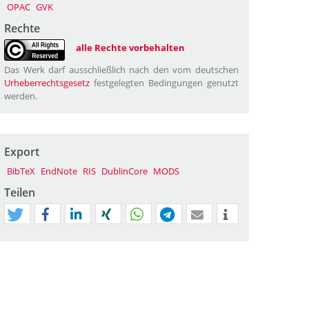
OPAC
GVK
Rechte
alle Rechte vorbehalten
Das Werk darf ausschließlich nach den vom deutschen
Urheberrechtsgesetz
festgelegten Bedingungen genutzt
werden.
Export
BibTeX
EndNote
RIS
DublinCore
MODS
Teilen
tweet
teilen
mitteilen
teilen
teilen
teilen
mail