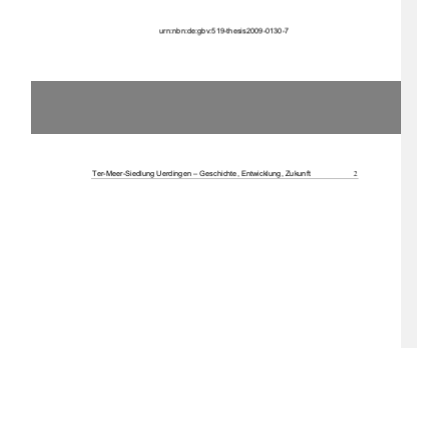
u
rn:nbn:de:gbv:519-thesis2009-0130-7 
2
Ter-Meer-Siedlung Uerdingen – Geschichte, Entwicklung, Zukunft 