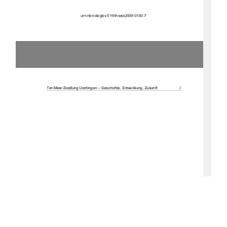
u
rn:nbn:de:gbv:519-thesis2009-0130-7 
2
Ter-Meer-Siedlung Uerdingen – Geschichte, Entwicklung, Zukunft 