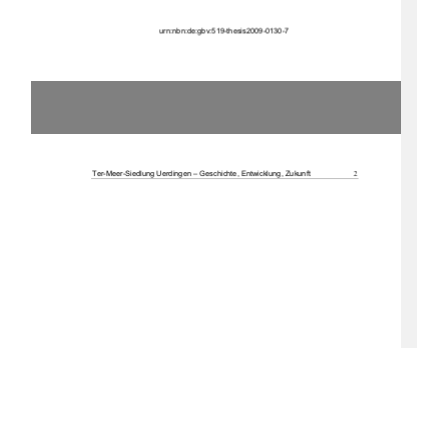
u
rn:nbn:de:gbv:519-thesis2009-0130-7 
2
Ter-Meer-Siedlung Uerdingen – Geschichte, Entwicklung, Zukunft 