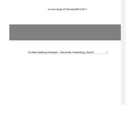
u
rn:nbn:de:gbv:519-thesis2009-0130-7 
2
Ter-Meer-Siedlung Uerdingen – Geschichte, Entwicklung, Zukunft 